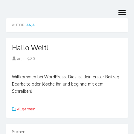
Skip
to
open
content
menu
AUTOR:
ANJA
Hallo Welt!
Author
anja
0
Willkommen bei WordPress. Dies ist dein erster Beitrag.
Bearbeite oder lösche ihn und beginne mit dem
Schreiben!
Allgemein
Suchen