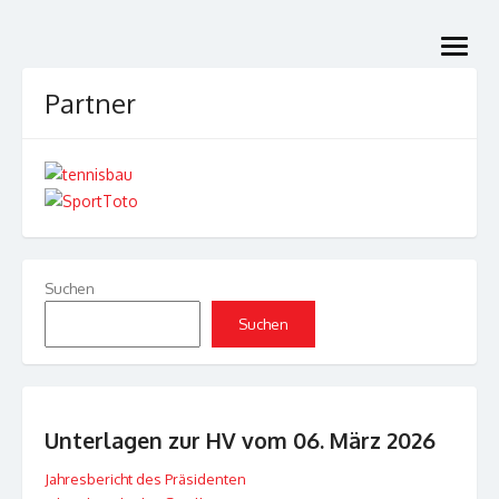
Skip
to
open
content
menu
Partner
Suchen
Suchen
Unterlagen zur HV vom 06. März 2026
Jahresbericht des Präsidenten